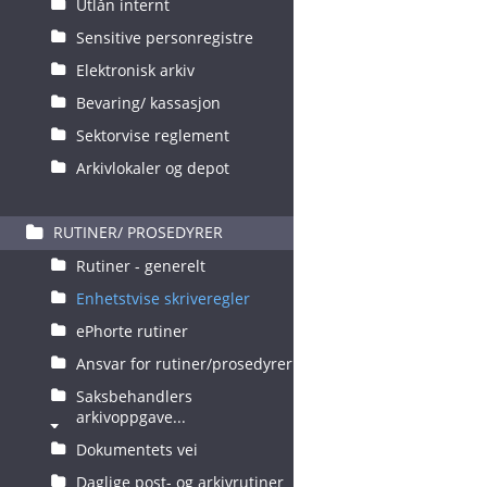
Utlån internt
Sensitive personregistre
Elektronisk arkiv
Bevaring/ kassasjon
Sektorvise reglement
Arkivlokaler og depot
RUTINER/ PROSEDYRER
Rutiner - generelt
Enhetstvise skriveregler
ePhorte rutiner
Ansvar for rutiner/prosedyrer
Saksbehandlers
arkivoppgave...
Dokumentets vei
Daglige post- og arkivrutiner