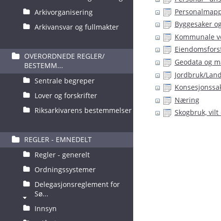
Personalmapp
Arkivorganisering
Byggesaker og
Arkivansvar og fullmakter
Kommunale vei
Eiendomsforsf
OVERORDNEDE REGLER/
Geodata og ma
BESTEMM...
Jordbruk/Lan
Sentrale begreper
Konsesjonssak
Lover og forskrifter
Næring
Riksarkivarens bestemmelser
Skogbruk, vilt 
REGLER - EMNEDELT
Regler - generelt
Ordningssystemer
Delegasjonsreglement for
Sø...
Innsyn