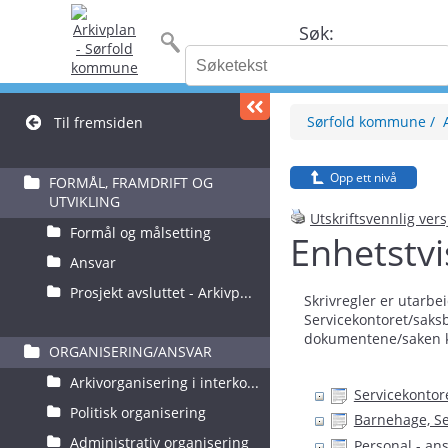
Søk:
Sørfold kommune
Til fremsiden
Opp ett nivå
FORMÅL, FRAMDRIFT OG
UTVIKLING
Utskriftsvennlig ver
Formål og målsetting
Enhetstvi
Ansvar
Prosjekt avsluttet - Arkivp...
Skrivregler er utarbe
Servicekontoret/saksb
dokumentene/saken kan
ORGANISERING/ANSVAR
Arkivorganisering i interko...
Servicekontor
Politisk organisering
Barnehage, Se
Administrativ organisering
Personal - an