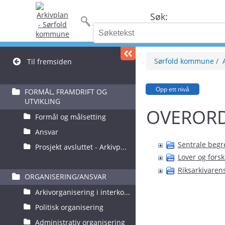
Søk:
Sørfold kommune
Til fremsiden
Opp ett nivå
FORMÅL, FRAMDRIFT OG
UTVIKLING
OVERORD
Formål og målsetting
Ansvar
Sentrale begr
Prosjekt avsluttet - Arkivp...
Lover og forsk
Riksarkivare
ORGANISERING/ANSVAR
Arkivorganisering i interko...
Politisk organisering
Administrativ organisering