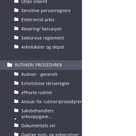
Utlån internt
Sensitive personregistre
Elektronisk arkiv
Bevaring/ kassasjon
Sektorvise reglement
Arkivlokaler og depot
RUTINER/ PROSEDYRER
Rutiner - generelt
Enhetstvise skriveregler
ePhorte rutiner
Ansvar for rutiner/prosedyrer
Saksbehandlers
arkivoppgave...
Dokumentets vei
Daglige post- og arkivrutiner